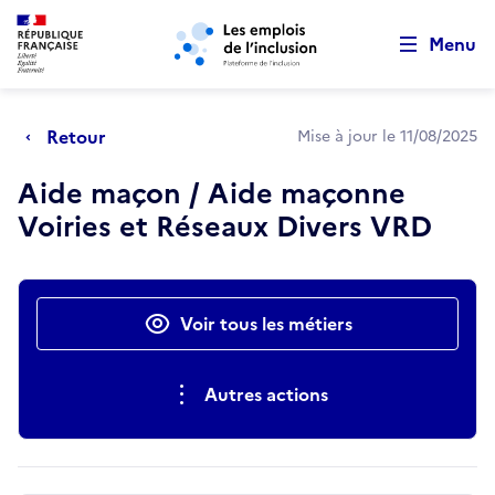
Retour au début de la page
Panneau de gestion des cookies
Aller au menu principal
Aller au contenu principal
Menu
Retour
Mise à jour le 11/08/2025
Aide maçon / Aide maçonne
Voiries et Réseaux Divers VRD
Actions rapides
Voir tous les métiers
Autres actions