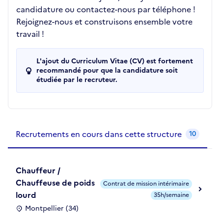
candidature ou contactez-nous par téléphone !
Rejoignez-nous et construisons ensemble votre
travail !
L'ajout du Curriculum Vitae (CV) est fortement
recommandé pour que la candidature soit
étudiée par le recruteur.
Recrutements de la structure
slide
1
of 1
Recrutements en cours dans cette structure
10
Chauffeur /
Chauffeuse de poids
Contrat de mission intérimaire
lourd
35h/semaine
Montpellier (34)