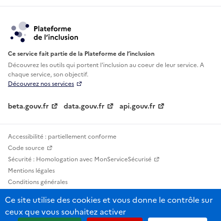
Ce service fait partie de la Plateforme de l’inclusion
Découvrez les outils qui portent l'inclusion au
coeur de leur service. A
chaque service, son objectif.
Découvrez nos services
beta.gouv.fr
data.gouv.fr
api.gouv.fr
Accessibilité : partiellement conforme
Code source
Sécurité : Homologation avec MonServiceSécurisé
Mentions légales
Conditions générales
Confidentialité
Ce site utilise des cookies et vous donne le contrôle sur
Statistiques, lexiques et indicateurs
ceux que vous souhaitez activer
Sauf mention contraire, tous les contenus de ce site sont sous licence