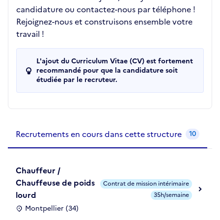
candidature ou contactez-nous par téléphone !
Rejoignez-nous et construisons ensemble votre
travail !
L'ajout du Curriculum Vitae (CV) est fortement
recommandé pour que la candidature soit
étudiée par le recruteur.
Recrutements de la structure
slide
1
of 1
Recrutements en cours dans cette structure
10
Chauffeur /
Chauffeuse de poids
Contrat de mission intérimaire
lourd
35h/semaine
Montpellier (34)