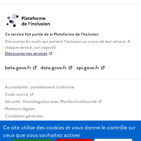
Ce service fait partie de la Plateforme de l’inclusion
Découvrez les outils qui portent l'inclusion au
coeur de leur service. A
chaque service, son objectif.
Découvrez nos services
beta.gouv.fr
data.gouv.fr
api.gouv.fr
Accessibilité : partiellement conforme
Code source
Sécurité : Homologation avec MonServiceSécurisé
Mentions légales
Conditions générales
Confidentialité
Ce site utilise des cookies et vous donne le contrôle sur
Statistiques, lexiques et indicateurs
ceux que vous souhaitez activer
Sauf mention contraire, tous les contenus de ce site sont sous licence