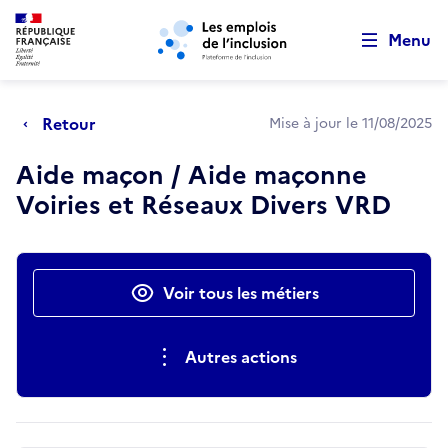
Retour au début de la page
Panneau de gestion des cookies
Aller au menu principal
Aller au contenu principal
Menu
Retour
Mise à jour le 11/08/2025
Aide maçon / Aide maçonne
Voiries et Réseaux Divers VRD
Actions rapides
Voir tous les métiers
Autres actions