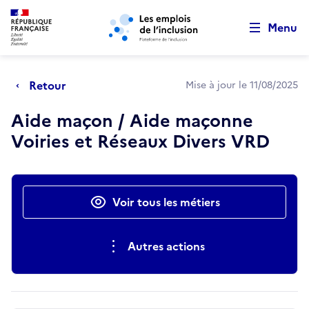
Retour au début de la page
Panneau de gestion des cookies
Aller au menu principal
Aller au contenu principal
Menu
Retour
Mise à jour le 11/08/2025
Aide maçon / Aide maçonne
Voiries et Réseaux Divers VRD
Actions rapides
Voir tous les métiers
Autres actions