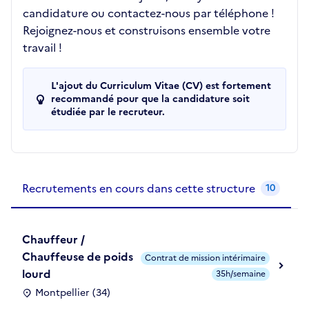
candidature ou contactez-nous par téléphone !
Rejoignez-nous et construisons ensemble votre
travail !
L'ajout du Curriculum Vitae (CV) est fortement
recommandé pour que la candidature soit
étudiée par le recruteur.
Recrutements de la structure
slide
1
of 1
Recrutements en cours dans cette structure
10
Chauffeur /
Chauffeuse de poids
Contrat de mission intérimaire
lourd
35h/semaine
Montpellier (34)