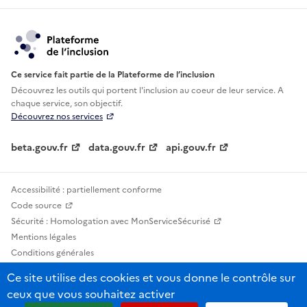
Ce service fait partie de la Plateforme de l’inclusion
Découvrez les outils qui portent l'inclusion au
coeur de leur service. A
chaque service, son objectif.
Découvrez nos services
beta.gouv.fr
data.gouv.fr
api.gouv.fr
Accessibilité : partiellement conforme
Code source
Sécurité : Homologation avec MonServiceSécurisé
Mentions légales
Conditions générales
Confidentialité
Ce site utilise des cookies et vous donne le contrôle sur
Statistiques, lexiques et indicateurs
ceux que vous souhaitez activer
Sauf mention contraire, tous les contenus de ce site sont sous licence