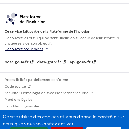
Ce service fait partie de la Plateforme de l’inclusion
Découvrez les outils qui portent l'inclusion au
coeur de leur service. A
chaque service, son objectif.
Découvrez nos services
beta.gouv.fr
data.gouv.fr
api.gouv.fr
Accessibilité : partiellement conforme
Code source
Sécurité : Homologation avec MonServiceSécurisé
Mentions légales
Conditions générales
Confidentialité
Ce site utilise des cookies et vous donne le contrôle sur
Statistiques, lexiques et indicateurs
ceux que vous souhaitez activer
Sauf mention contraire, tous les contenus de ce site sont sous licence