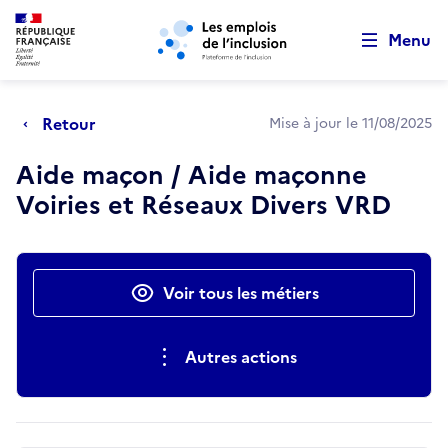
Retour au début de la page
Panneau de gestion des cookies
Aller au menu principal
Aller au contenu principal
Menu
Retour
Mise à jour le 11/08/2025
Aide maçon / Aide maçonne
Voiries et Réseaux Divers VRD
Actions rapides
Voir tous les métiers
Autres actions