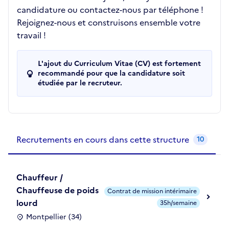
candidature ou contactez-nous par téléphone !
Rejoignez-nous et construisons ensemble votre
travail !
L'ajout du Curriculum Vitae (CV) est fortement
recommandé pour que la candidature soit
étudiée par le recruteur.
Recrutements de la structure
slide
1
of 1
Recrutements en cours dans cette structure
10
Chauffeur /
Chauffeuse de poids
Contrat de mission intérimaire
lourd
35h/semaine
Montpellier (34)