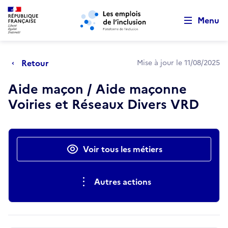
Retour au début de la page
Panneau de gestion des cookies
Aller au menu principal
Aller au contenu principal
Menu
Retour
Mise à jour le 11/08/2025
Aide maçon / Aide maçonne
Voiries et Réseaux Divers VRD
Actions rapides
Voir tous les métiers
Autres actions