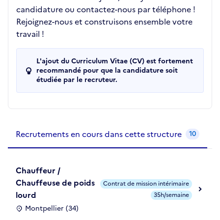
candidature ou contactez-nous par téléphone !
Rejoignez-nous et construisons ensemble votre
travail !
L'ajout du Curriculum Vitae (CV) est fortement
recommandé pour que la candidature soit
étudiée par le recruteur.
Recrutements de la structure
slide
1
of 1
Recrutements en cours dans cette structure
10
Chauffeur /
Chauffeuse de poids
Contrat de mission intérimaire
lourd
35h/semaine
Montpellier (34)