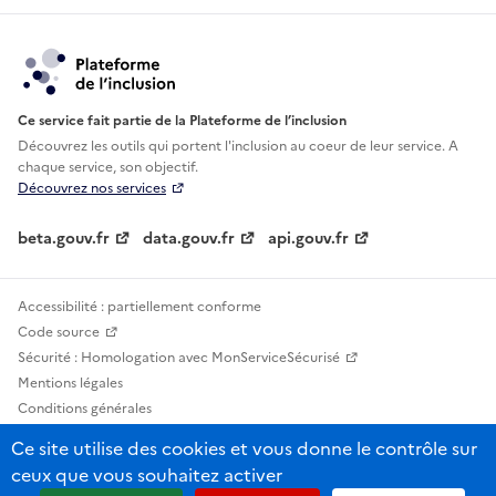
Ce service fait partie de la Plateforme de l’inclusion
Découvrez les outils qui portent l'inclusion au
coeur de leur service. A
chaque service, son objectif.
Découvrez nos services
beta.gouv.fr
data.gouv.fr
api.gouv.fr
Accessibilité : partiellement conforme
Code source
Sécurité : Homologation avec MonServiceSécurisé
Mentions légales
Conditions générales
Confidentialité
Ce site utilise des cookies et vous donne le contrôle sur
Statistiques, lexiques et indicateurs
ceux que vous souhaitez activer
Sauf mention contraire, tous les contenus de ce site sont sous licence