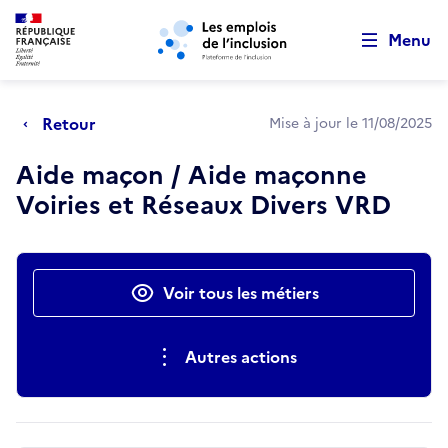
Retour au début de la page
Panneau de gestion des cookies
Aller au menu principal
Aller au contenu principal
Menu
Retour
Mise à jour le 11/08/2025
Aide maçon / Aide maçonne
Voiries et Réseaux Divers VRD
Actions rapides
Voir tous les métiers
Autres actions