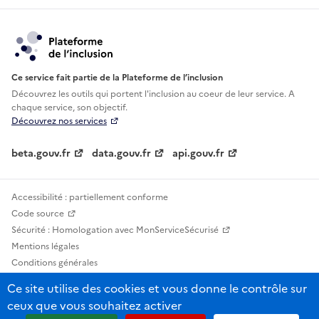
Ce service fait partie de la Plateforme de l’inclusion
Découvrez les outils qui portent l'inclusion au
coeur de leur service. A
chaque service, son objectif.
Découvrez nos services
beta.gouv.fr
data.gouv.fr
api.gouv.fr
Accessibilité : partiellement conforme
Code source
Sécurité : Homologation avec MonServiceSécurisé
Mentions légales
Conditions générales
Confidentialité
Ce site utilise des cookies et vous donne le contrôle sur
Statistiques, lexiques et indicateurs
ceux que vous souhaitez activer
Sauf mention contraire, tous les contenus de ce site sont sous licence