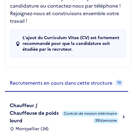
candidature ou contactez-nous par téléphone !
Rejoignez-nous et construisons ensemble votre
travail !
L'ajout du Curriculum Vitae (CV) est fortement
recommandé pour que la candidature soit
étudiée par le recruteur.
Recrutements de la structure
slide
1
of 1
Recrutements en cours dans cette structure
10
Chauffeur /
Chauffeuse de poids
Contrat de mission intérimaire
lourd
35h/semaine
Montpellier (34)