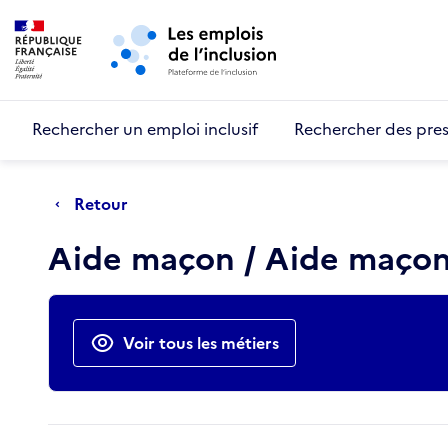
Retour au début de la page
Panneau de gestion des cookies
Aller au menu principal
Aller au contenu principal
Rechercher un emploi inclusif
Rechercher des pres
Retour
Aide maçon / Aide maçon
Actions rapides
Voir tous les métiers