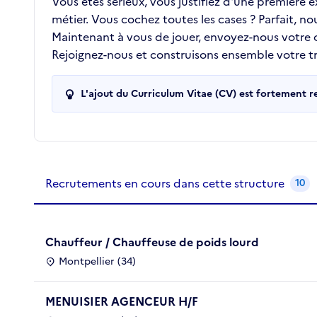
Vous êtes sérieux, vous justifiez d'une première
métier. Vous cochez toutes les cases ? Parfait, n
Maintenant à vous de jouer, envoyez-nous votre
Rejoignez-nous et construisons ensemble votre tra
L'ajout du Curriculum Vitae (CV) est fortement 
Recrutements de la structure
slide
1
of 1
Recrutements en cours dans cette structure
10
Chauffeur / Chauffeuse de poids lourd
Montpellier (34)
MENUISIER AGENCEUR H/F