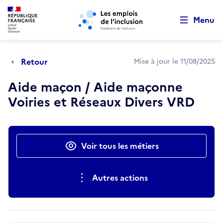
Retour au début de la page
Panneau de gestion des cookies
Aller au menu principal
Aller au contenu principal
Menu
Retour
Mise à jour le 11/08/2025
Aide maçon / Aide maçonne
Voiries et Réseaux Divers VRD
Actions rapides
Voir tous les métiers
Autres actions