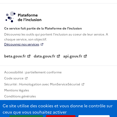
Ce service fait partie de la Plateforme de l’inclusion
Découvrez les outils qui portent l'inclusion au
coeur de leur service. A
chaque service, son objectif.
Découvrez nos services
beta.gouv.fr
data.gouv.fr
api.gouv.fr
Accessibilité : partiellement conforme
Code source
Sécurité : Homologation avec MonServiceSécurisé
Mentions légales
Conditions générales
Confidentialité
Ce site utilise des cookies et vous donne le contrôle sur
Statistiques, lexiques et indicateurs
ceux que vous souhaitez activer
Sauf mention contraire, tous les contenus de ce site sont sous licence