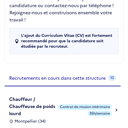
candidature ou contactez-nous par téléphone !
Rejoignez-nous et construisons ensemble votre
travail !
L'ajout du Curriculum Vitae (CV) est fortement
recommandé pour que la candidature soit
étudiée par le recruteur.
Recrutements de la structure
slide
1
of 1
Recrutements en cours dans cette structure
10
Chauffeur /
Chauffeuse de poids
Contrat de mission intérimaire
lourd
35h/semaine
Montpellier (34)