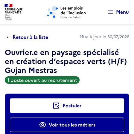
Retour au début de la page
Panneau de gestion des cookies
Aller au menu principal
Aller au contenu principal
Menu
Retour à la liste
Mise à jour le 30/07/2026
Ouvrier.e en paysage spécialisé
en création d’espaces verts (H/F)
Gujan Mestras
1 poste ouvert au recrutement
Actions rapides
Postuler
Voir tous les métiers