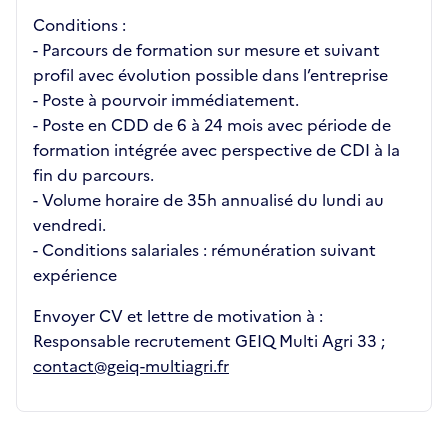
Conditions :
- Parcours de formation sur mesure et suivant
profil avec évolution possible dans l’entreprise
- Poste à pourvoir immédiatement.
- Poste en CDD de 6 à 24 mois avec période de
formation intégrée avec perspective de CDI à la
fin du parcours.
- Volume horaire de 35h annualisé du lundi au
vendredi.
- Conditions salariales : rémunération suivant
expérience
Envoyer CV et lettre de motivation à :
Responsable recrutement GEIQ Multi Agri 33 ;
contact@geiq-multiagri.fr
Recrutements de la structure
slide
1
of 1