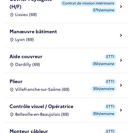
Contrat de mission intérimaire
(H/F)
37h/semaine
Lissieu (69)
Manœuvre bâtiment
Lyon (69)
Aide couvreur
ETTI
35h/semaine
Dardilly (69)
Plieur
ETTI
35h/semaine
Villefranche-sur-Saône (69)
Contrôle visuel / Opératrice
ETTI
35h/semaine
Belleville-en-Beaujolais (69)
Monteur câbleur
ETTI