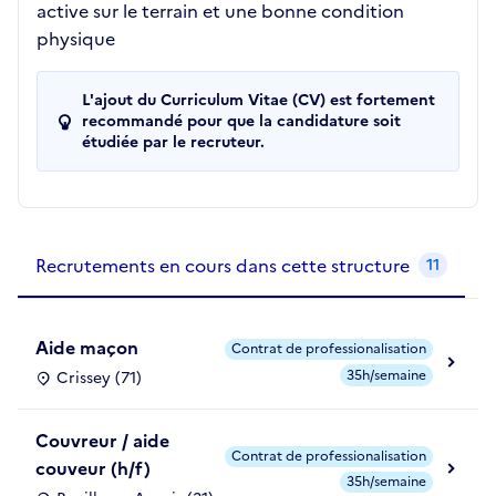
active sur le terrain et une bonne condition
physique
L'ajout du Curriculum Vitae (CV) est fortement
recommandé pour que la candidature soit
étudiée par le recruteur.
Recrutements de la structure
slide
1
of 1
Recrutements en cours dans cette structure
11
Aide maçon
Contrat de professionalisation
35h/semaine
Crissey (71)
Couvreur / aide
Contrat de professionalisation
couveur (h/f)
35h/semaine