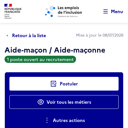
Retour au début de la page
Panneau de gestion des cookies
Aller au menu principal
Aller au contenu principal
Menu
Retour à la liste
Mise à jour le 08/07/2026
Aide-maçon / Aide-maçonne
1 poste ouvert au recrutement
Actions rapides
Postuler
Voir tous les métiers
Autres actions