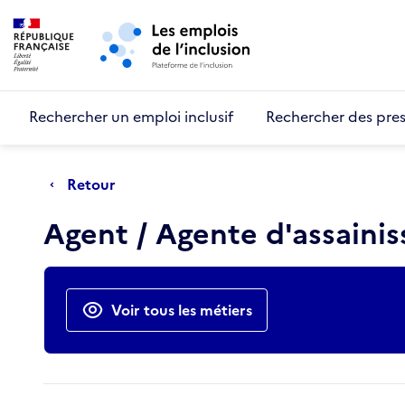
Retour au début de la page
Panneau de gestion des cookies
Aller au menu principal
Aller au contenu principal
Rechercher un emploi inclusif
Rechercher des pres
Retour
Agent / Agente d'assaini
Actions rapides
Voir tous les métiers