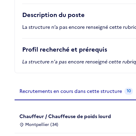
Description du poste
La structure n’a pas encore renseigné cette rubr
Profil recherché et prérequis
La structure n'a pas encore renseigné cette rubri
Recrutements de la structure
slide
1
of 1
Recrutements en cours dans cette structure
10
Chauffeur / Chauffeuse de poids lourd
Montpellier (34)