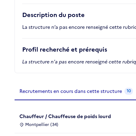
Description du poste
La structure n’a pas encore renseigné cette rubr
Profil recherché et prérequis
La structure n'a pas encore renseigné cette rubri
Recrutements de la structure
slide
1
of 1
Recrutements en cours dans cette structure
10
Chauffeur / Chauffeuse de poids lourd
Montpellier (34)