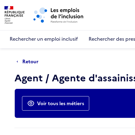
Retour au début de la page
Panneau de gestion des cookies
Aller au menu principal
Aller au contenu principal
Rechercher un emploi inclusif
Rechercher des pres
Retour
Agent / Agente d'assaini
Actions rapides
Voir tous les métiers