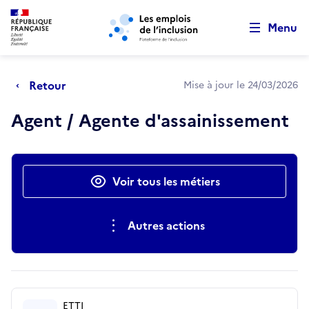
Retour au début de la page
Panneau de gestion des cookies
Aller au menu principal
Aller au contenu principal
Menu
Retour
Mise à jour le 24/03/2026
Agent / Agente d'assainissement
Actions rapides
Voir tous les métiers
Autres actions
ETTI