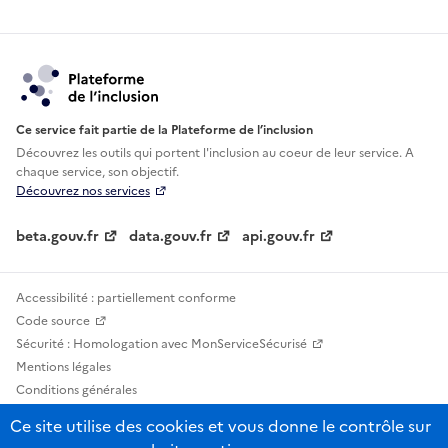
Ce service fait partie de la Plateforme de l’inclusion
Découvrez les outils qui portent l'inclusion au
coeur de leur service. A
chaque service, son objectif.
Découvrez nos services
beta.gouv.fr
data.gouv.fr
api.gouv.fr
Accessibilité : partiellement conforme
Code source
Sécurité : Homologation avec MonServiceSécurisé
Mentions légales
Conditions générales
Confidentialité
Ce site utilise des cookies et vous donne le contrôle sur
Statistiques, lexiques et indicateurs