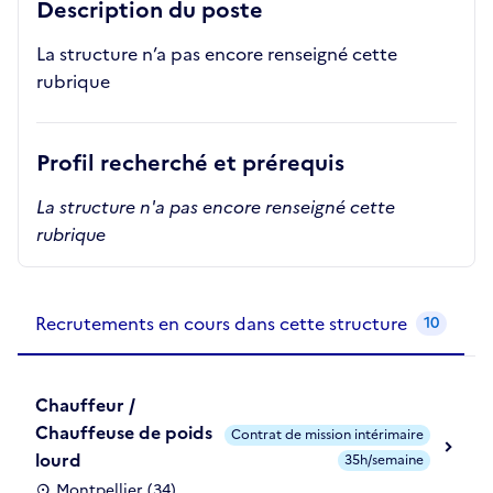
Description du poste
La structure n’a pas encore renseigné cette
rubrique
Profil recherché et prérequis
La structure n'a pas encore renseigné cette
rubrique
Recrutements de la structure
slide
1
of 1
Recrutements en cours dans cette structure
10
Chauffeur /
Chauffeuse de poids
Contrat de mission intérimaire
lourd
35h/semaine
Montpellier (34)