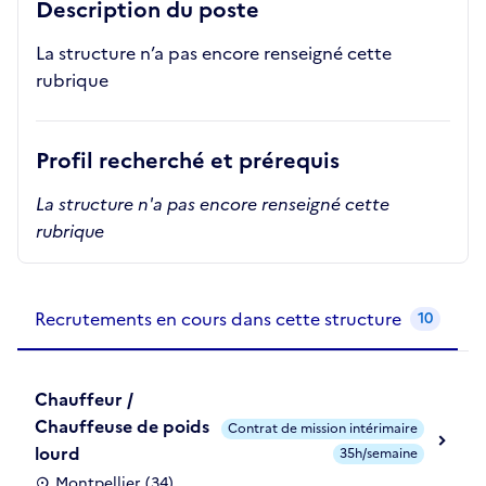
Description du poste
La structure n’a pas encore renseigné cette
rubrique
Profil recherché et prérequis
La structure n'a pas encore renseigné cette
rubrique
Recrutements de la structure
slide
1
of 1
Recrutements en cours dans cette structure
10
Chauffeur /
Chauffeuse de poids
Contrat de mission intérimaire
lourd
35h/semaine
Montpellier (34)