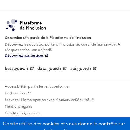
Ce service fait partie de la Plateforme de l’inclusion
Découvrez les outils qui portent l'inclusion au
coeur de leur service. A
chaque service, son objectif.
Découvrez nos services
beta.gouv.fr
data.gouv.fr
api.gouv.fr
Accessibilité : partiellement conforme
Code source
Sécurité : Homologation avec MonServiceSécurisé
Mentions légales
Conditions générales
Confidentialité
Ce site utilise des cookies et vous donne le contrôle sur
Statistiques, lexiques et indicateurs