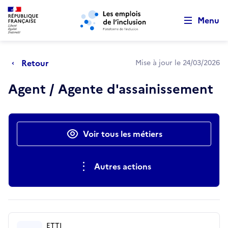
Retour au début de la page
Panneau de gestion des cookies
Aller au menu principal
Aller au contenu principal
Menu
Retour
Mise à jour le 24/03/2026
Agent / Agente d'assainissement
Actions rapides
Voir tous les métiers
Autres actions
ETTI