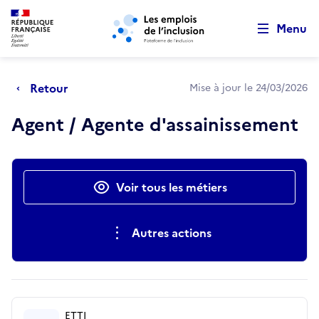
Retour au début de la page
Panneau de gestion des cookies
Aller au menu principal
Aller au contenu principal
Menu
Retour
Mise à jour le 24/03/2026
Agent / Agente d'assainissement
Actions rapides
Voir tous les métiers
Autres actions
ETTI