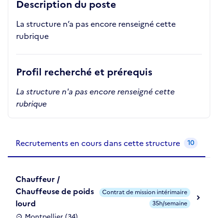
Description du poste
La structure n’a pas encore renseigné cette
rubrique
Profil recherché et prérequis
La structure n'a pas encore renseigné cette
rubrique
Recrutements de la structure
slide
1
of 1
Recrutements en cours dans cette structure
10
Chauffeur /
Chauffeuse de poids
Contrat de mission intérimaire
lourd
35h/semaine
Montpellier (34)