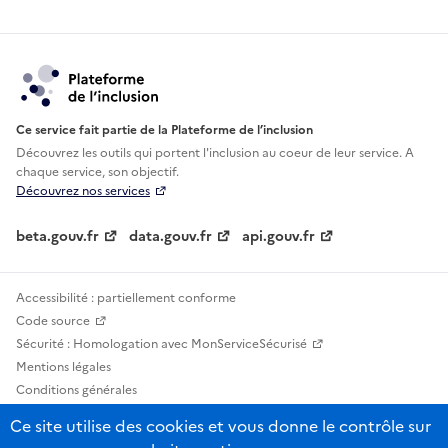
Ce service fait partie de la Plateforme de l’inclusion
Découvrez les outils qui portent l'inclusion au
coeur de leur service. A
chaque service, son objectif.
Découvrez nos services
beta.gouv.fr
data.gouv.fr
api.gouv.fr
Accessibilité : partiellement conforme
Code source
Sécurité : Homologation avec MonServiceSécurisé
Mentions légales
Conditions générales
Confidentialité
Ce site utilise des cookies et vous donne le contrôle sur
Statistiques, lexiques et indicateurs