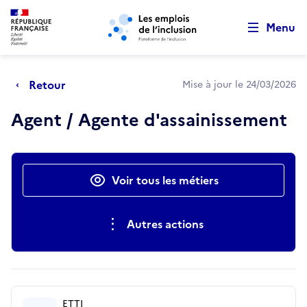
Retour au début de la page
Panneau de gestion des cookies
Aller au menu principal
Aller au contenu principal
Menu
Retour
Mise à jour le 24/03/2026
Agent / Agente d'assainissement
Actions rapides
Voir tous les métiers
Autres actions
ETTI