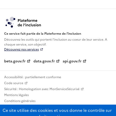
Ce service fait partie de la Plateforme de l’inclusion
Découvrez les outils qui portent l'inclusion au
coeur de leur service. A
chaque service, son objectif.
Découvrez nos services
beta.gouv.fr
data.gouv.fr
api.gouv.fr
Accessibilité : partiellement conforme
Code source
Sécurité : Homologation avec MonServiceSécurisé
Mentions légales
Conditions générales
Confidentialité
Ce site utilise des cookies et vous donne le contrôle sur
Statistiques, lexiques et indicateurs