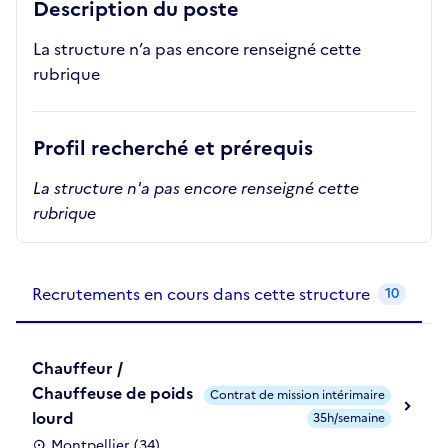
Description du poste
La structure n’a pas encore renseigné cette
rubrique
Profil recherché et prérequis
La structure n'a pas encore renseigné cette
rubrique
Recrutements de la structure
slide
1
of 1
Recrutements en cours dans cette structure
10
Chauffeur /
Chauffeuse de poids
Contrat de mission intérimaire
lourd
35h/semaine
Montpellier (34)