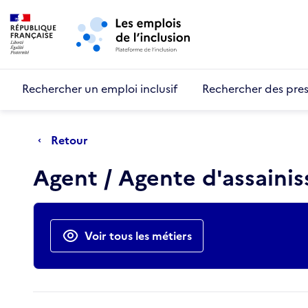
Retour au début de la page
Panneau de gestion des cookies
Aller au menu principal
Aller au contenu principal
Rechercher un emploi inclusif
Rechercher des pres
Retour
Agent / Agente d'assaini
Actions rapides
Voir tous les métiers