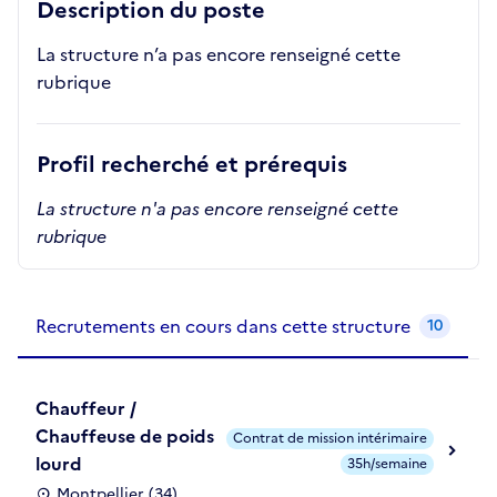
Description du poste
La structure n’a pas encore renseigné cette
rubrique
Profil recherché et prérequis
La structure n'a pas encore renseigné cette
rubrique
Recrutements de la structure
slide
1
of 1
Recrutements en cours dans cette structure
10
Chauffeur /
Chauffeuse de poids
Contrat de mission intérimaire
lourd
35h/semaine
Montpellier (34)