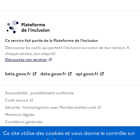
Ce service fait partie de la Plateforme de l’inclusion
Découvrez les outils qui portent l'inclusion au
coeur de leur service. A
chaque service, son objectif.
Découvrez nos services
beta.gouv.fr
data.gouv.fr
api.gouv.fr
Accessibilité : partiellement conforme
Code source
Sécurité : Homologation avec MonServiceSécurisé
Mentions légales
Conditions générales
Confidentialité
Ce site utilise des cookies et vous donne le contrôle sur
Statistiques, lexiques et indicateurs