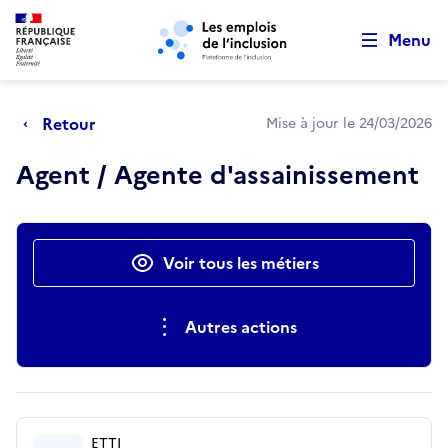
Retour au début de la page
Panneau de gestion des cookies
Aller au menu principal
Aller au contenu principal
Menu
Retour
Mise à jour le 24/03/2026
Agent / Agente d'assainissement
Actions rapides
Voir tous les métiers
Autres actions
ETTI