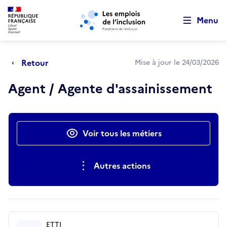
Retour au début de la page
Panneau de gestion des cookies
Aller au menu principal
Aller au contenu principal
Menu
Retour
Mise à jour le 24/03/2026
Agent / Agente d'assainissement
Actions rapides
Voir tous les métiers
Autres actions
ETTI