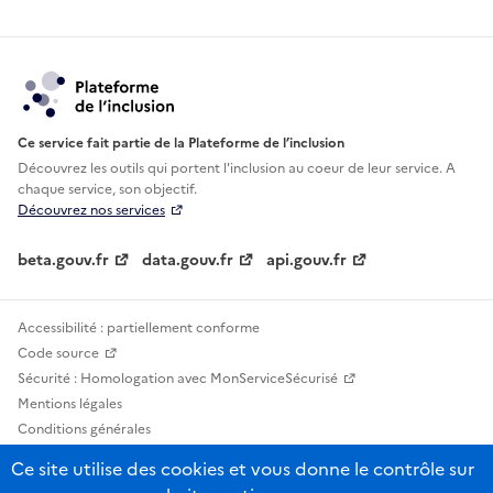
Ce service fait partie de la Plateforme de l’inclusion
Découvrez les outils qui portent l'inclusion au
coeur de leur service. A
chaque service, son objectif.
Découvrez nos services
beta.gouv.fr
data.gouv.fr
api.gouv.fr
Accessibilité : partiellement conforme
Code source
Sécurité : Homologation avec MonServiceSécurisé
Mentions légales
Conditions générales
Confidentialité
Ce site utilise des cookies et vous donne le contrôle sur
Statistiques, lexiques et indicateurs