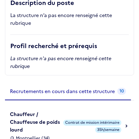
Description du poste
La structure n’a pas encore renseigné cette
rubrique
Profil recherché et prérequis
La structure n'a pas encore renseigné cette
rubrique
Recrutements de la structure
slide
1
of 1
Recrutements en cours dans cette structure
10
Chauffeur /
Chauffeuse de poids
Contrat de mission intérimaire
lourd
35h/semaine
Montpellier (34)