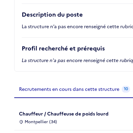
Description du poste
La structure n’a pas encore renseigné cette rubr
Profil recherché et prérequis
La structure n'a pas encore renseigné cette rubri
Recrutements de la structure
slide
1
of 1
Recrutements en cours dans cette structure
10
Chauffeur / Chauffeuse de poids lourd
Montpellier (34)