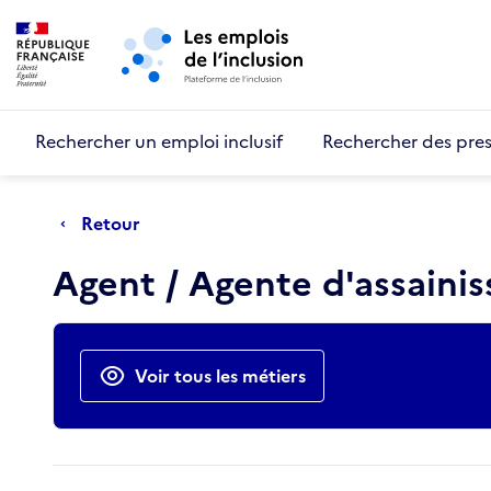
Retour au début de la page
Panneau de gestion des cookies
Aller au menu principal
Aller au contenu principal
Rechercher un emploi inclusif
Rechercher des pres
Retour
Agent / Agente d'assaini
Actions rapides
Voir tous les métiers