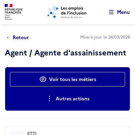
Retour au début de la page
Panneau de gestion des cookies
Aller au menu principal
Aller au contenu principal
Menu
Retour
Mise à jour le 24/03/2026
Agent / Agente d'assainissement
Actions rapides
Voir tous les métiers
Autres actions
ETTI