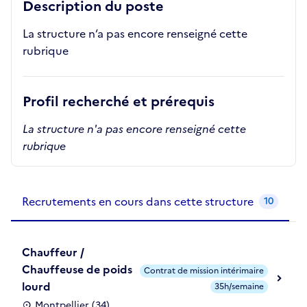
Description du poste
La structure n’a pas encore renseigné cette
rubrique
Profil recherché et prérequis
La structure n'a pas encore renseigné cette
rubrique
Recrutements de la structure
slide
1
of 1
Recrutements en cours dans cette structure
10
Chauffeur /
Chauffeuse de poids
Contrat de mission intérimaire
lourd
35h/semaine
Montpellier (34)