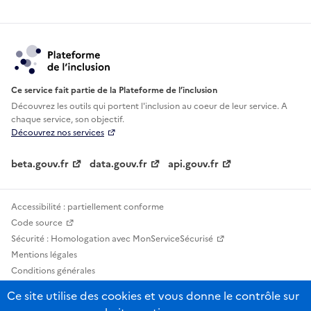
Ce service fait partie de la Plateforme de l’inclusion
Découvrez les outils qui portent l'inclusion au
coeur de leur service. A
chaque service, son objectif.
Découvrez nos services
beta.gouv.fr
data.gouv.fr
api.gouv.fr
Accessibilité : partiellement conforme
Code source
Sécurité : Homologation avec MonServiceSécurisé
Mentions légales
Conditions générales
Confidentialité
Ce site utilise des cookies et vous donne le contrôle sur
Statistiques, lexiques et indicateurs