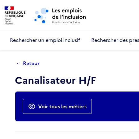
Retour au début de la page
Panneau de gestion des cookies
Aller au menu principal
Aller au contenu principal
Rechercher un emploi inclusif
Rechercher des pres
Retour
Canalisateur H/F
Actions rapides
Voir tous les métiers