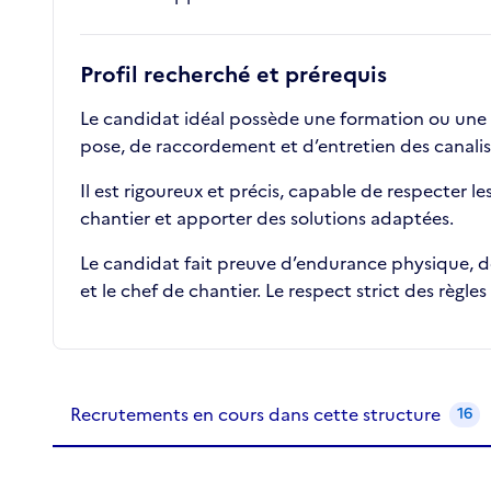
Profil recherché et prérequis
Le candidat idéal possède une formation ou une e
pose, de raccordement et d’entretien des canalisa
Il est rigoureux et précis, capable de respecter le
chantier et apporter des solutions adaptées.
Le candidat fait preuve d’endurance physique, de 
et le chef de chantier. Le respect strict des règles
Recrutements de la structure
slide
1
of 1
Recrutements en cours dans cette structure
16