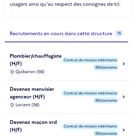
usagers ainsi qu'au respect des consignes de tri.
Recrutements de la structure
slide
1
of 1
Recrutements en cours dans cette structure
16
Plombier/chauffagiste
Contrat de mission intérimaire
(H/F)
35h/semaine
Quiberon (56)
Devenez menuisier
Contrat de mission intérimaire
agenceur (H/F)
35h/semaine
Lorient (56)
Devenez maçon vrd
Contrat de mission intérimaire
(H/F)
35h/semaine