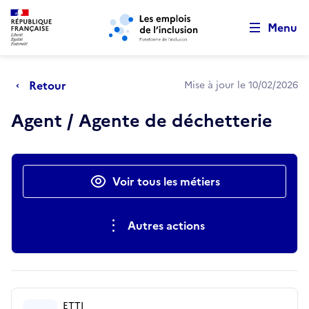
Retour au début de la page
Panneau de gestion des cookies
Aller au menu principal
Aller au contenu principal
Menu
Retour
Mise à jour le 10/02/2026
Agent / Agente de déchetterie
Actions rapides
Voir tous les métiers
Autres actions
ETTI