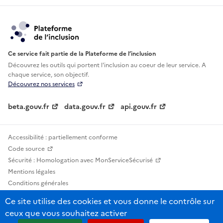
Ce service fait partie de la Plateforme de l’inclusion
Découvrez les outils qui portent l'inclusion au
coeur de leur service. A
chaque service, son objectif.
Découvrez nos services
beta.gouv.fr
data.gouv.fr
api.gouv.fr
Accessibilité : partiellement conforme
Code source
Sécurité : Homologation avec MonServiceSécurisé
Mentions légales
Conditions générales
Confidentialité
Ce site utilise des cookies et vous donne le contrôle sur
Statistiques, lexiques et indicateurs
ceux que vous souhaitez activer
Sauf mention contraire, tous les contenus de ce site sont sous licence