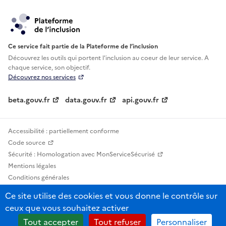
Ce service fait partie de la Plateforme de l’inclusion
Découvrez les outils qui portent l'inclusion au
coeur de leur service. A
chaque service, son objectif.
Découvrez nos services
beta.gouv.fr
data.gouv.fr
api.gouv.fr
Accessibilité : partiellement conforme
Code source
Sécurité : Homologation avec MonServiceSécurisé
Mentions légales
Conditions générales
Confidentialité
Ce site utilise des cookies et vous donne le contrôle sur
Statistiques, lexiques et indicateurs
ceux que vous souhaitez activer
Sauf mention contraire, tous les contenus de ce site sont sous licence
Tout accepter
Tout refuser
Personnaliser
etalab-2.0