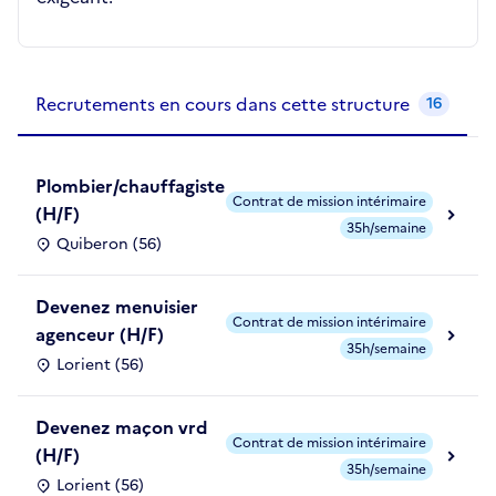
Recrutements de la structure
slide
1
of 1
Recrutements en cours dans cette structure
16
Plombier/chauffagiste
Contrat de mission intérimaire
(H/F)
35h/semaine
Quiberon (56)
Devenez menuisier
Contrat de mission intérimaire
agenceur (H/F)
35h/semaine
Lorient (56)
Devenez maçon vrd
Contrat de mission intérimaire
(H/F)
35h/semaine
Lorient (56)