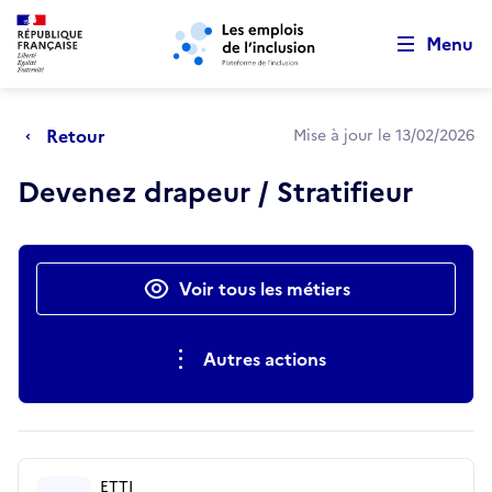
Retour au début de la page
Panneau de gestion des cookies
Aller au menu principal
Aller au contenu principal
Menu
Retour
Mise à jour le 13/02/2026
Devenez drapeur / Stratifieur
Actions rapides
Voir tous les métiers
Autres actions
ETTI