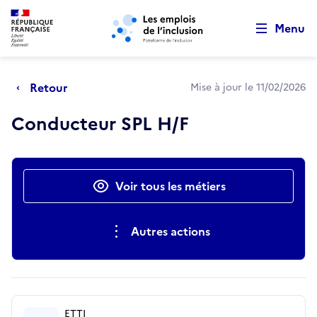
Retour au début de la page
Panneau de gestion des cookies
Aller au menu principal
Aller au contenu principal
Menu
Retour
Mise à jour le 11/02/2026
Conducteur SPL H/F
Actions rapides
Voir tous les métiers
Autres actions
ETTI