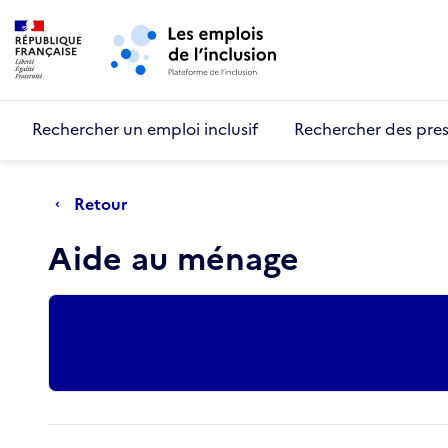
Retour au début de la page
Panneau de gestion des cookies
Aller au menu principal
Aller au contenu principal
Rechercher un emploi inclusif
Rechercher des pres
Retour
Aide au ménage
Actions rapides