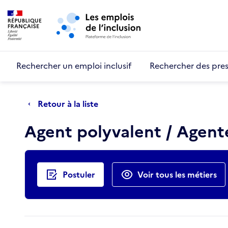
Retour au début de la page
Panneau de gestion des cookies
Aller au menu principal
Aller au contenu principal
Rechercher un emploi inclusif
Rechercher des pres
Retour à la liste
Agent polyvalent / Agent
Actions rapides
Postuler
Voir tous les métiers