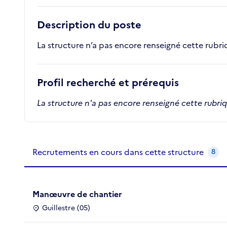
Description du poste
La structure n’a pas encore renseigné cette rubr
Profil recherché et prérequis
La structure n'a pas encore renseigné cette rubri
Recrutements de la structure
slide
1
of 1
Recrutements en cours dans cette structure
8
Manœuvre de chantier
Guillestre (05)