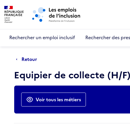
Retour au début de la page
Panneau de gestion des cookies
Aller au menu principal
Aller au contenu principal
Rechercher un emploi inclusif
Rechercher des pres
Retour
Equipier de collecte (H/F
Actions rapides
Voir tous les métiers