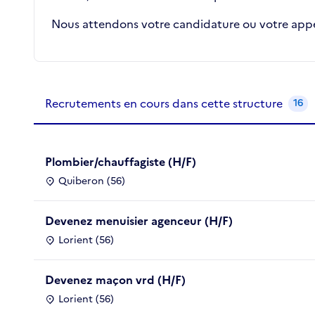
Nous attendons votre candidature ou votre appel
Recrutements de la structure
slide
1
of 1
Recrutements en cours dans cette structure
16
Plombier/chauffagiste (H/F)
Quiberon (56)
Devenez menuisier agenceur (H/F)
Lorient (56)
Devenez maçon vrd (H/F)
Lorient (56)