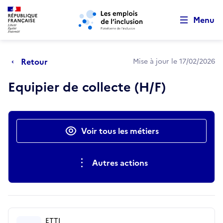
Retour au début de la page
Panneau de gestion des cookies
Aller au menu principal
Aller au contenu principal
Menu
Retour
Mise à jour le 17/02/2026
Equipier de collecte (H/F)
Actions rapides
Voir tous les métiers
Autres actions
ETTI