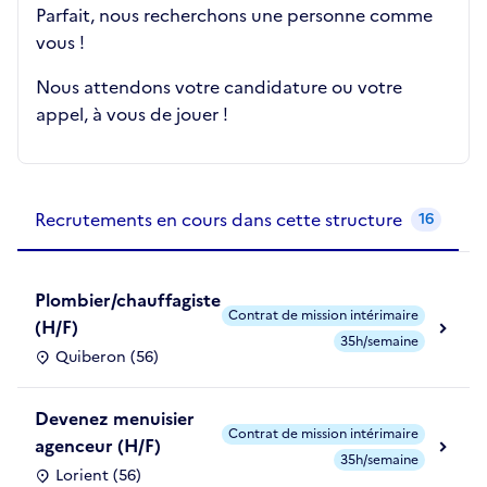
Parfait, nous recherchons une personne comme
vous !
Nous attendons votre candidature ou votre
appel, à vous de jouer !
Recrutements de la structure
slide
1
of 1
Recrutements en cours dans cette structure
16
Plombier/chauffagiste
Contrat de mission intérimaire
(H/F)
35h/semaine
Quiberon (56)
Devenez menuisier
Contrat de mission intérimaire
agenceur (H/F)
35h/semaine
Lorient (56)