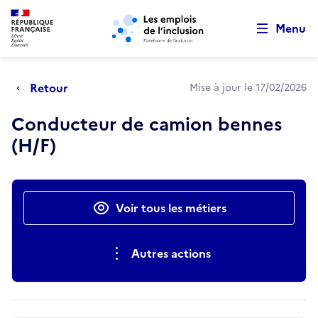
Retour au début de la page
Panneau de gestion des cookies
Aller au menu principal
Aller au contenu principal
Menu
Retour
Mise à jour le 17/02/2026
Conducteur de camion bennes
(H/F)
Actions rapides
Voir tous les métiers
Autres actions