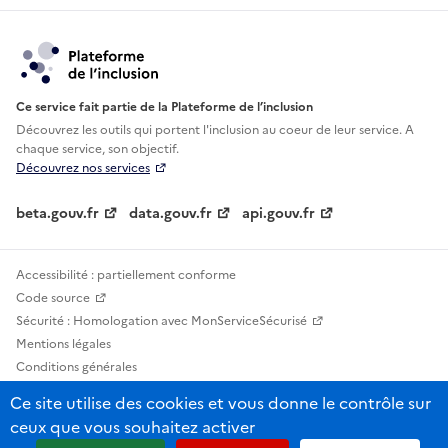
Ce service fait partie de la Plateforme de l’inclusion
Découvrez les outils qui portent l'inclusion au
coeur de leur service. A
chaque service, son objectif.
Découvrez nos services
beta.gouv.fr
data.gouv.fr
api.gouv.fr
Accessibilité : partiellement conforme
Code source
Sécurité : Homologation avec MonServiceSécurisé
Mentions légales
Conditions générales
Confidentialité
Ce site utilise des cookies et vous donne le contrôle sur
Statistiques, lexiques et indicateurs
ceux que vous souhaitez activer
Sauf mention contraire, tous les contenus de ce site sont sous licence