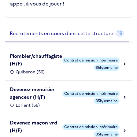
appel, à vous de jouer !
Recrutements de la structure
slide
1
of 1
Recrutements en cours dans cette structure
16
Plombier/chauffagiste
Contrat de mission intérimaire
(H/F)
35h/semaine
Quiberon (56)
Devenez menuisier
Contrat de mission intérimaire
agenceur (H/F)
35h/semaine
Lorient (56)
Devenez maçon vrd
Contrat de mission intérimaire
(H/F)
35h/semaine