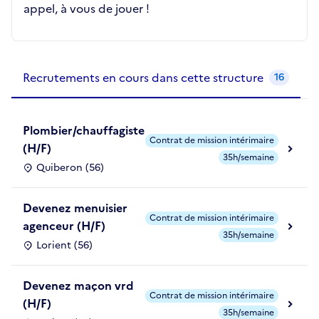
appel, à vous de jouer !
Recrutements de la structure
slide
1
of 1
Recrutements en cours dans cette structure
16
Plombier/chauffagiste
Contrat de mission intérimaire
(H/F)
35h/semaine
Quiberon (56)
Devenez menuisier
Contrat de mission intérimaire
agenceur (H/F)
35h/semaine
Lorient (56)
Devenez maçon vrd
Contrat de mission intérimaire
(H/F)
35h/semaine