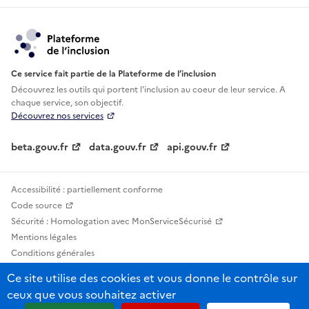
Ce service fait partie de la Plateforme de l’inclusion
Découvrez les outils qui portent l'inclusion au
coeur de leur service. A
chaque service, son objectif.
Découvrez nos services
beta.gouv.fr
data.gouv.fr
api.gouv.fr
Accessibilité : partiellement conforme
Code source
Sécurité : Homologation avec MonServiceSécurisé
Mentions légales
Conditions générales
Confidentialité
Ce site utilise des cookies et vous donne le contrôle sur
Statistiques, lexiques et indicateurs
ceux que vous souhaitez activer
Sauf mention contraire, tous les contenus de ce site sont sous licence