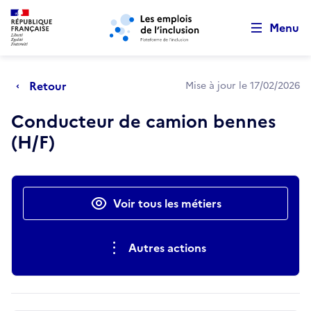
Retour au début de la page
Panneau de gestion des cookies
Aller au menu principal
Aller au contenu principal
Menu
Retour
Mise à jour le 17/02/2026
Conducteur de camion bennes
(H/F)
Actions rapides
Voir tous les métiers
Autres actions