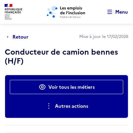
Retour au début de la page
Panneau de gestion des cookies
Aller au menu principal
Aller au contenu principal
Menu
Retour
Mise à jour le 17/02/2026
Conducteur de camion bennes
(H/F)
Actions rapides
Voir tous les métiers
Autres actions