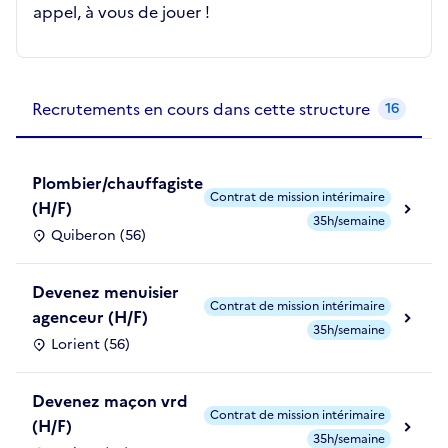
appel, à vous de jouer !
Recrutements de la structure
slide
1
of 1
Recrutements en cours dans cette structure
16
Plombier/chauffagiste
Contrat de mission intérimaire
(H/F)
35h/semaine
Quiberon (56)
Devenez menuisier
Contrat de mission intérimaire
agenceur (H/F)
35h/semaine
Lorient (56)
Devenez maçon vrd
Contrat de mission intérimaire
(H/F)
35h/semaine