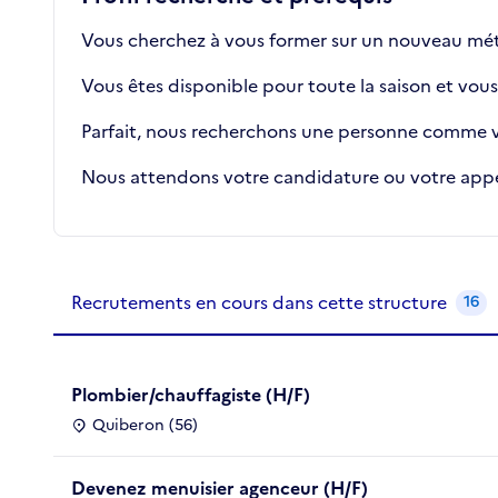
Vous cherchez à vous former sur un nouveau mét
Vous êtes disponible pour toute la saison et vous 
Parfait, nous recherchons une personne comme v
Nous attendons votre candidature ou votre appel
Recrutements de la structure
slide
1
of 1
Recrutements en cours dans cette structure
16
Plombier/chauffagiste (H/F)
Quiberon (56)
Devenez menuisier agenceur (H/F)