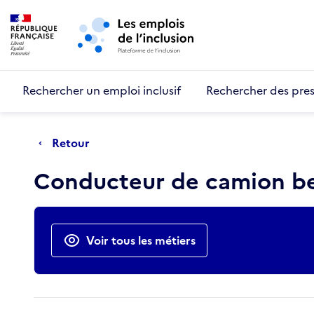
Retour au début de la page
Panneau de gestion des cookies
Aller au menu principal
Aller au contenu principal
Rechercher un emploi inclusif
Rechercher des pres
Retour
Conducteur de camion be
Actions rapides
Voir tous les métiers