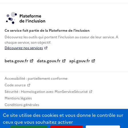
Ce service fait partie de la Plateforme de l’inclusion
Découvrez les outils qui portent l'inclusion au
coeur de leur service. A
chaque service, son objectif.
Découvrez nos services
beta.gouv.fr
data.gouv.fr
api.gouv.fr
Accessibilité : partiellement conforme
Code source
Sécurité : Homologation avec MonServiceSécurisé
Mentions légales
Conditions générales
Confidentialité
Ce site utilise des cookies et vous donne le contrôle sur
Statistiques, lexiques et indicateurs
ceux que vous souhaitez activer
Sauf mention contraire, tous les contenus de ce site sont sous licence