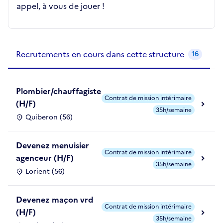
appel, à vous de jouer !
Recrutements de la structure
slide
1
of 1
Recrutements en cours dans cette structure
16
Plombier/chauffagiste
Contrat de mission intérimaire
(H/F)
35h/semaine
Quiberon (56)
Devenez menuisier
Contrat de mission intérimaire
agenceur (H/F)
35h/semaine
Lorient (56)
Devenez maçon vrd
Contrat de mission intérimaire
(H/F)
35h/semaine