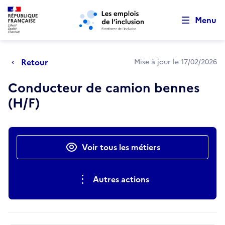
Retour au début de la page
Panneau de gestion des cookies
Aller au menu principal
Aller au contenu principal
Menu
Retour
Mise à jour le 17/02/2026
Conducteur de camion bennes
(H/F)
Actions rapides
Voir tous les métiers
Autres actions