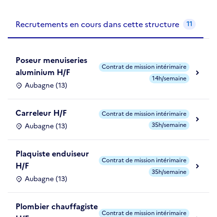
Recrutements de la structure
slide
1
of 1
Recrutements en cours dans cette structure
11
Poseur menuiseries
Contrat de mission intérimaire
aluminium H/F
14h/semaine
Aubagne (13)
Carreleur H/F
Contrat de mission intérimaire
35h/semaine
Aubagne (13)
Plaquiste enduiseur
Contrat de mission intérimaire
H/F
35h/semaine
Aubagne (13)
Plombier chauffagiste
Contrat de mission intérimaire