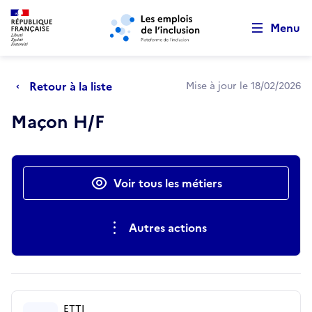
Retour au début de la page
Panneau de gestion des cookies
Aller au menu principal
Aller au contenu principal
Menu
Retour à la liste
Mise à jour le 18/02/2026
Maçon H/F
Actions rapides
Voir tous les métiers
Autres actions
ETTI