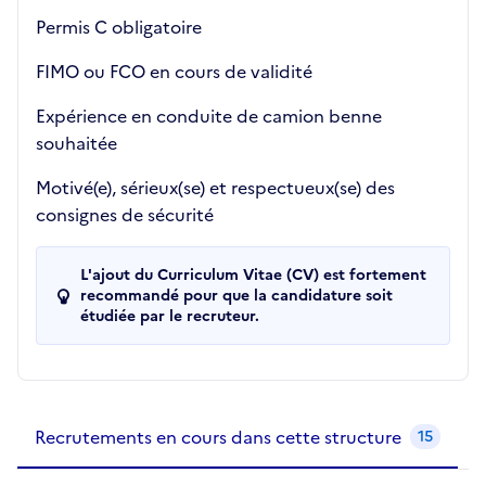
Permis C obligatoire
FIMO ou FCO en cours de validité
Expérience en conduite de camion benne
souhaitée
Motivé(e), sérieux(se) et respectueux(se) des
consignes de sécurité
L'ajout du Curriculum Vitae (CV) est fortement
recommandé pour que la candidature soit
étudiée par le recruteur.
Recrutements de la structure
slide
1
of 1
Recrutements en cours dans cette structure
15