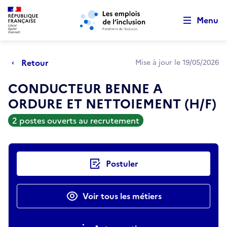
Retour au début de la page
Panneau de gestion des cookies
Aller au menu principal
Aller au contenu principal
Menu
Retour
Mise à jour le 19/05/2026
CONDUCTEUR BENNE A
ORDURE ET NETTOIEMENT (H/F)
2 postes ouverts au recrutement
Actions rapides
Postuler
Voir tous les métiers