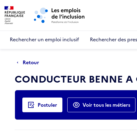
Retour au début de la page
Panneau de gestion des cookies
Aller au menu principal
Aller au contenu principal
Rechercher un emploi inclusif
Rechercher des pres
Retour
CONDUCTEUR BENNE A 
Actions rapides
Postuler
Voir tous les métiers