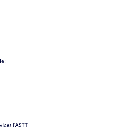
e :
rvices FASTT