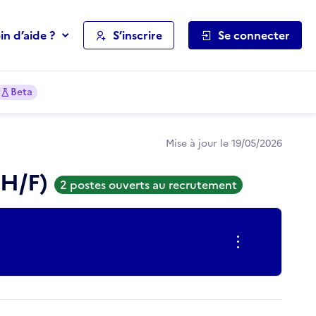
in d’aide ?
S’inscrire
Se connecter
Beta
Mise à jour le 19/05/2026
H/F)
2 postes ouverts au recrutement