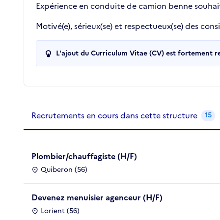
Expérience en conduite de camion benne souhai
Motivé(e), sérieux(se) et respectueux(se) des cons
L'ajout du Curriculum Vitae (CV) est fortement 
Recrutements de la structure
slide
1
of 1
Recrutements en cours dans cette structure
15
Plombier/chauffagiste (H/F)
Quiberon (56)
Devenez menuisier agenceur (H/F)
Lorient (56)