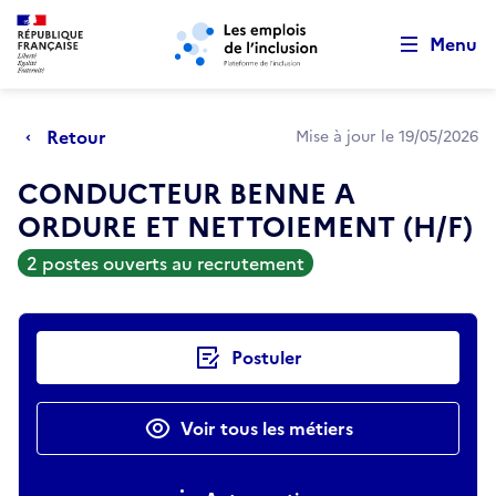
Retour au début de la page
Panneau de gestion des cookies
Aller au menu principal
Aller au contenu principal
Menu
Retour
Mise à jour le 19/05/2026
CONDUCTEUR BENNE A
ORDURE ET NETTOIEMENT (H/F)
2 postes ouverts au recrutement
Actions rapides
Postuler
Voir tous les métiers