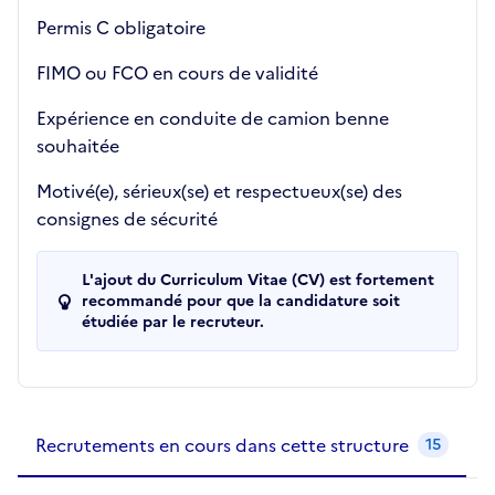
Permis C obligatoire
FIMO ou FCO en cours de validité
Expérience en conduite de camion benne
souhaitée
Motivé(e), sérieux(se) et respectueux(se) des
consignes de sécurité
L'ajout du Curriculum Vitae (CV) est fortement
recommandé pour que la candidature soit
étudiée par le recruteur.
Recrutements de la structure
slide
1
of 1
Recrutements en cours dans cette structure
15