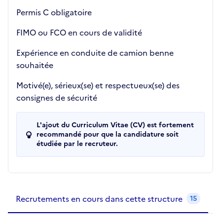
Permis C obligatoire
FIMO ou FCO en cours de validité
Expérience en conduite de camion benne
souhaitée
Motivé(e), sérieux(se) et respectueux(se) des
consignes de sécurité
L'ajout du Curriculum Vitae (CV) est fortement
recommandé pour que la candidature soit
étudiée par le recruteur.
Recrutements de la structure
slide
1
of 1
Recrutements en cours dans cette structure
15