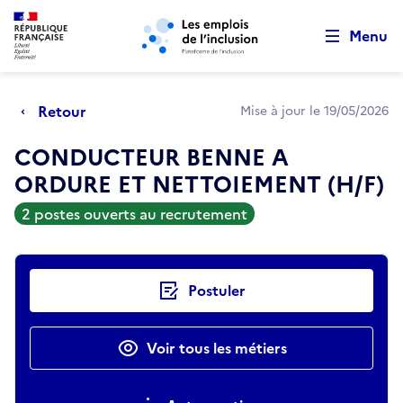
Retour au début de la page
Panneau de gestion des cookies
Aller au menu principal
Aller au contenu principal
Menu
Retour
Mise à jour le 19/05/2026
CONDUCTEUR BENNE A
ORDURE ET NETTOIEMENT (H/F)
2 postes ouverts au recrutement
Actions rapides
Postuler
Voir tous les métiers