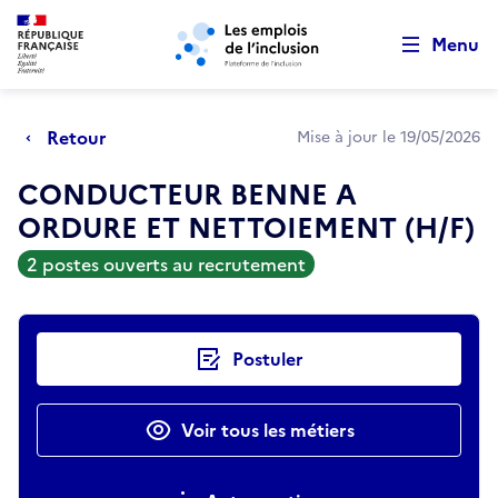
Retour au début de la page
Panneau de gestion des cookies
Aller au menu principal
Aller au contenu principal
Menu
Retour
Mise à jour le 19/05/2026
CONDUCTEUR BENNE A
ORDURE ET NETTOIEMENT (H/F)
2 postes ouverts au recrutement
Actions rapides
Postuler
Voir tous les métiers