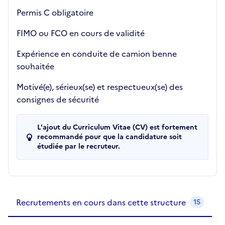
Permis C obligatoire
FIMO ou FCO en cours de validité
Expérience en conduite de camion benne
souhaitée
Motivé(e), sérieux(se) et respectueux(se) des
consignes de sécurité
L'ajout du Curriculum Vitae (CV) est fortement
recommandé pour que la candidature soit
étudiée par le recruteur.
Recrutements de la structure
slide
1
of 1
Recrutements en cours dans cette structure
15