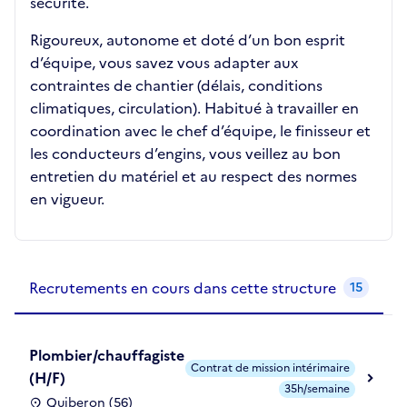
sécurité.
Rigoureux, autonome et doté d’un bon esprit
d’équipe, vous savez vous adapter aux
contraintes de chantier (délais, conditions
climatiques, circulation). Habitué à travailler en
coordination avec le chef d’équipe, le finisseur et
les conducteurs d’engins, vous veillez au bon
entretien du matériel et au respect des normes
en vigueur.
Recrutements de la structure
slide
1
of 1
Recrutements en cours dans cette structure
15
Plombier/chauffagiste
Contrat de mission intérimaire
(H/F)
35h/semaine
Quiberon (56)