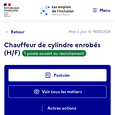
Retour au début de la page
Panneau de gestion des cookies
Aller au menu principal
Aller au contenu principal
Menu
Retour
Mise à jour le 19/05/2026
Chauffeur de cylindre enrobés
(H/F)
1 poste ouvert au recrutement
Actions rapides
Postuler
Voir tous les métiers
Autres actions