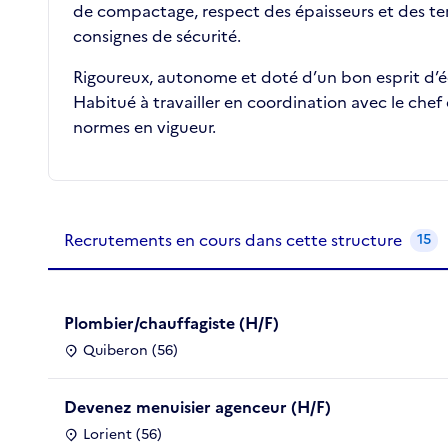
de compactage, respect des épaisseurs et des temp
consignes de sécurité.
Rigoureux, autonome et doté d’un bon esprit d’éq
Habitué à travailler en coordination avec le chef 
normes en vigueur.
Recrutements de la structure
slide
1
of 1
Recrutements en cours dans cette structure
15
Plombier/chauffagiste (H/F)
Quiberon (56)
Devenez menuisier agenceur (H/F)
Lorient (56)