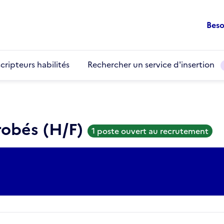
Beso
cripteurs habilités
Rechercher un service d'insertion
robés (H/F)
1 poste ouvert au recrutement