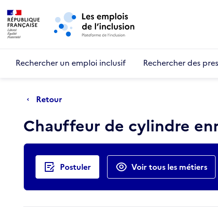
Retour au début de la page
Panneau de gestion des cookies
Aller au menu principal
Aller au contenu principal
Rechercher un emploi inclusif
Rechercher des pres
Retour
Chauffeur de cylindre en
Actions rapides
Postuler
Voir tous les métiers