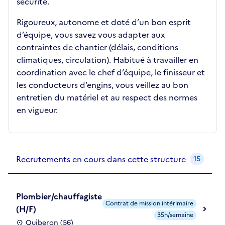
sécurité.
Rigoureux, autonome et doté d’un bon esprit
d’équipe, vous savez vous adapter aux
contraintes de chantier (délais, conditions
climatiques, circulation). Habitué à travailler en
coordination avec le chef d’équipe, le finisseur et
les conducteurs d’engins, vous veillez au bon
entretien du matériel et au respect des normes
en vigueur.
Recrutements de la structure
slide
1
of 1
Recrutements en cours dans cette structure
15
Plombier/chauffagiste
Contrat de mission intérimaire
(H/F)
35h/semaine
Quiberon (56)