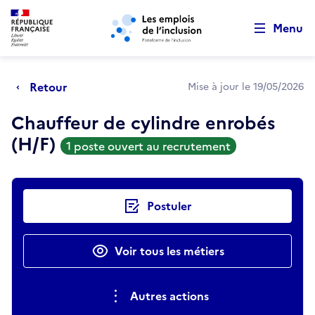
Retour au début de la page
Panneau de gestion des cookies
Aller au menu principal
Aller au contenu principal
Menu
Retour
Mise à jour le 19/05/2026
Chauffeur de cylindre enrobés
(H/F)
1 poste ouvert au recrutement
Actions rapides
Postuler
Voir tous les métiers
Autres actions