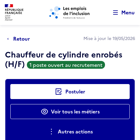
Retour au début de la page
Panneau de gestion des cookies
Aller au menu principal
Aller au contenu principal
Menu
Retour
Mise à jour le 19/05/2026
Chauffeur de cylindre enrobés
(H/F)
1 poste ouvert au recrutement
Actions rapides
Postuler
Voir tous les métiers
Autres actions