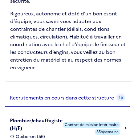
sécurité.
Rigoureux, autonome et doté d’un bon esprit
d’équipe, vous savez vous adapter aux
contraintes de chantier (délais, conditions
climatiques, circulation). Habitué à travailler en
coordination avec le chef d’équipe, le finisseur et
les conducteurs d’engins, vous veillez au bon
entretien du matériel et au respect des normes
en vigueur.
Recrutements de la structure
slide
1
of 1
Recrutements en cours dans cette structure
15
Plombier/chauffagiste
Contrat de mission intérimaire
(H/F)
35h/semaine
Quiberon (56)