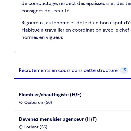
de compactage, respect des épaisseurs et des temp
consignes de sécurité.
Rigoureux, autonome et doté d’un bon esprit d’éq
Habitué à travailler en coordination avec le chef 
normes en vigueur.
Recrutements de la structure
slide
1
of 1
Recrutements en cours dans cette structure
15
Plombier/chauffagiste (H/F)
Quiberon (56)
Devenez menuisier agenceur (H/F)
Lorient (56)