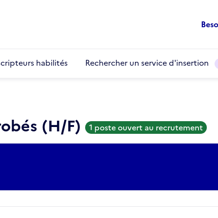
Beso
cripteurs habilités
Rechercher un service d'insertion
robés (H/F)
1 poste ouvert au recrutement