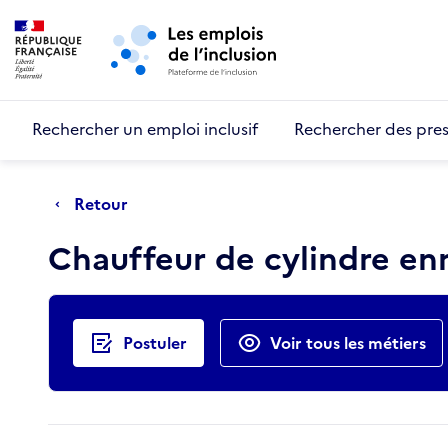
Retour au début de la page
Panneau de gestion des cookies
Aller au menu principal
Aller au contenu principal
Rechercher un emploi inclusif
Rechercher des pres
Retour
Chauffeur de cylindre en
Actions rapides
Postuler
Voir tous les métiers