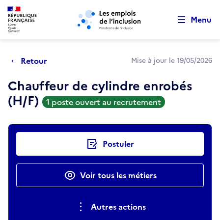
Retour au début de la page
Panneau de gestion des cookies
Aller au menu principal
Aller au contenu principal
Menu
Retour
Mise à jour le 19/05/2026
Chauffeur de cylindre enrobés
(H/F)
1 poste ouvert au recrutement
Actions rapides
Postuler
Voir tous les métiers
Autres actions