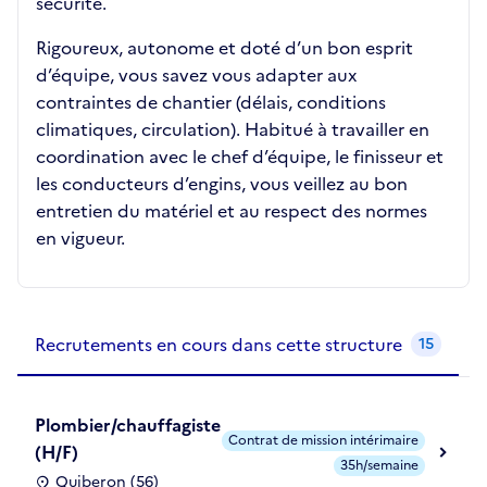
sécurité.
Rigoureux, autonome et doté d’un bon esprit
d’équipe, vous savez vous adapter aux
contraintes de chantier (délais, conditions
climatiques, circulation). Habitué à travailler en
coordination avec le chef d’équipe, le finisseur et
les conducteurs d’engins, vous veillez au bon
entretien du matériel et au respect des normes
en vigueur.
Recrutements de la structure
slide
1
of 1
Recrutements en cours dans cette structure
15
Plombier/chauffagiste
Contrat de mission intérimaire
(H/F)
35h/semaine
Quiberon (56)