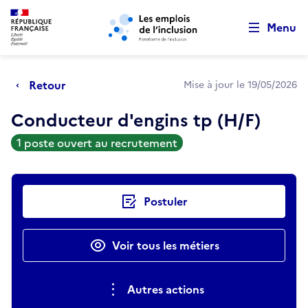
Retour au début de la page
Panneau de gestion des cookies
Aller au menu principal
Aller au contenu principal
Menu
Retour
Mise à jour le 19/05/2026
Conducteur d'engins tp (H/F)
1 poste ouvert au recrutement
Actions rapides
Postuler
Voir tous les métiers
Autres actions