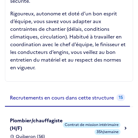
sécurité.
Rigoureux, autonome et doté d’un bon esprit
d’équipe, vous savez vous adapter aux
contraintes de chantier (délais, conditions
climatiques, circulation). Habitué à travailler en
coordination avec le chef d’équipe, le finisseur et
les conducteurs d’engins, vous veillez au bon
entretien du matériel et au respect des normes
en vigueur.
Recrutements de la structure
slide
1
of 1
Recrutements en cours dans cette structure
15
Plombier/chauffagiste
Contrat de mission intérimaire
(H/F)
35h/semaine
Quiberon (56)