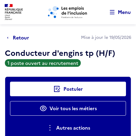
Retour au début de la page
Panneau de gestion des cookies
Aller au menu principal
Aller au contenu principal
Menu
Retour
Mise à jour le 19/05/2026
Conducteur d'engins tp (H/F)
1 poste ouvert au recrutement
Actions rapides
Postuler
Voir tous les métiers
Autres actions