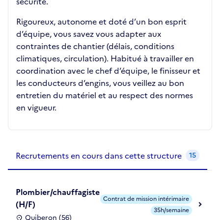
sécurité.
Rigoureux, autonome et doté d’un bon esprit
d’équipe, vous savez vous adapter aux
contraintes de chantier (délais, conditions
climatiques, circulation). Habitué à travailler en
coordination avec le chef d’équipe, le finisseur et
les conducteurs d’engins, vous veillez au bon
entretien du matériel et au respect des normes
en vigueur.
Recrutements de la structure
slide
1
of 1
Recrutements en cours dans cette structure
15
Plombier/chauffagiste
Contrat de mission intérimaire
(H/F)
35h/semaine
Quiberon (56)