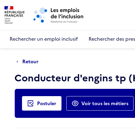
Retour au début de la page
Panneau de gestion des cookies
Aller au menu principal
Aller au contenu principal
Rechercher un emploi inclusif
Rechercher des pres
Retour
Conducteur d'engins tp 
Actions rapides
Postuler
Voir tous les métiers