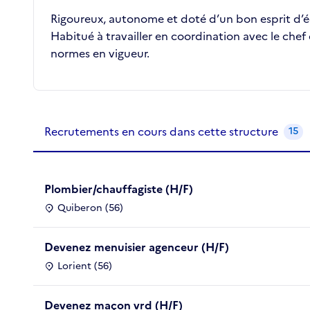
Rigoureux, autonome et doté d’un bon esprit d’éq
Habitué à travailler en coordination avec le chef 
normes en vigueur.
Recrutements de la structure
slide
1
of 1
Recrutements en cours dans cette structure
15
Plombier/chauffagiste (H/F)
Quiberon (56)
Devenez menuisier agenceur (H/F)
Lorient (56)
Devenez maçon vrd (H/F)