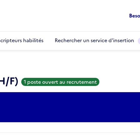
Beso
cripteurs habilités
Rechercher un service d'insertion
(H/F)
1 poste ouvert au recrutement